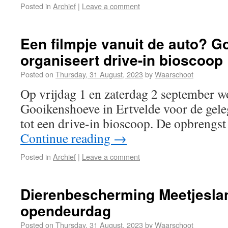
Posted in
Archief
|
Leave a comment
Een filmpje vanuit de auto? 
organiseert drive-in bioscoop
Posted on
Thursday, 31 August, 2023
by
Waarschoot
Op vrijdag 1 en zaterdag 2 september w
Gooikenshoeve in Ertvelde voor de gel
tot een drive-in bioscoop. De opbrengst
Continue reading
→
Posted in
Archief
|
Leave a comment
Dierenbescherming Meetjesla
opendeurdag
Posted on
Thursday, 31 August, 2023
by
Waarschoot