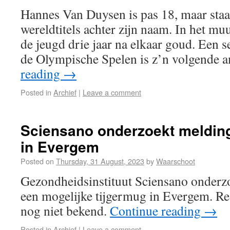
Hannes Van Duysen is pas 18, maar staat
wereldtitels achter zijn naam. In het mu
de jeugd drie jaar na elkaar goud. Een 
de Olympische Spelen is z’n volgende a
reading
→
Posted in
Archief
|
Leave a comment
Sciensano onderzoekt melding
in Evergem
Posted on
Thursday, 31 August, 2023
by
Waarschoot
Gezondheidsinstituut Sciensano onderz
een mogelijke tijgermug in Evergem. Res
nog niet bekend.
Continue reading
→
Posted in
Archief
|
Leave a comment