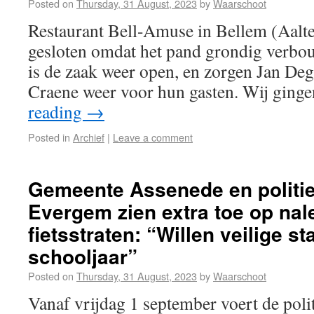
Posted on
Thursday, 31 August, 2023
by
Waarschoot
Restaurant Bell-Amuse in Bellem (Aalt
gesloten omdat het pand grondig verbo
is de zaak weer open, en zorgen Jan De
Craene weer voor hun gasten. Wij ginge
reading
→
Posted in
Archief
|
Leave a comment
Gemeente Assenede en politi
Evergem zien extra toe op nal
fietsstraten: “Willen veilige st
schooljaar”
Posted on
Thursday, 31 August, 2023
by
Waarschoot
Vanaf vrijdag 1 september voert de polit