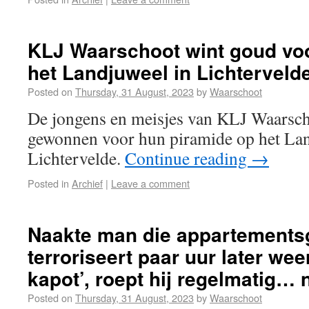
KLJ Waarschoot wint goud voo
het Landjuweel in Lichterveld
Posted on
Thursday, 31 August, 2023
by
Waarschoot
De jongens en meisjes van KLJ Waarsc
gewonnen voor hun piramide op het Lan
Lichtervelde.
Continue reading
→
Posted in
Archief
|
Leave a comment
Naakte man die appartement
terroriseert paar uur later weer
kapot’, roept hij regelmatig… 
Posted on
Thursday, 31 August, 2023
by
Waarschoot