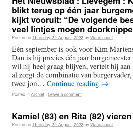
Het Nieuwsblad : Lievegem : K
blikt terug op één jaar burge
kijkt vooruit: “De volgende be
veel lintjes mogen doorknipp
Posted on
Thursday, 31 August, 2023
by
Waarschoot
Eén september is ook voor Kim Martens
Dan is hij precies één jaar burgemeeste
wil hij heel graag blijven, vertelt hij a
al zorgt de combinatie van burgervader,
twee jon…
Continue reading
→
Posted in
Archief
|
Leave a comment
Kamiel (83) en Rita (82) vieren
Posted on
Thursday, 31 August, 2023
by
Waarschoot