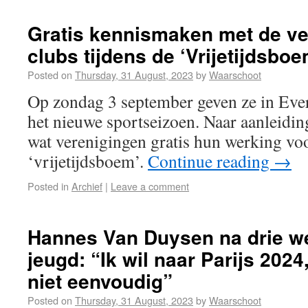
Gratis kennismaken met de ve
clubs tijdens de ‘Vrijetijdsboe
Posted on
Thursday, 31 August, 2023
by
Waarschoot
Op zondag 3 september geven ze in Ever
het nieuwe sportseizoen. Naar aanleidin
wat verenigingen gratis hun werking voo
‘vrijetijdsboem’.
Continue reading
→
Posted in
Archief
|
Leave a comment
Hannes Van Duysen na drie wer
jeugd: “Ik wil naar Parijs 202
niet eenvoudig”
Posted on
Thursday, 31 August, 2023
by
Waarschoot