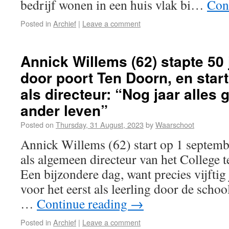
bedrijf wonen in een huis vlak bi…
Con
Posted in
Archief
|
Leave a comment
Annick Willems (62) stapte 50
door poort Ten Doorn, en start
als directeur: “Nog jaar alles
ander leven”
Posted on
Thursday, 31 August, 2023
by
Waarschoot
Annick Willems (62) start op 1 septembe
als algemeen directeur van het College 
Een bijzondere dag, want precies vijftig 
voor het eerst als leerling door de scho
…
Continue reading
→
Posted in
Archief
|
Leave a comment