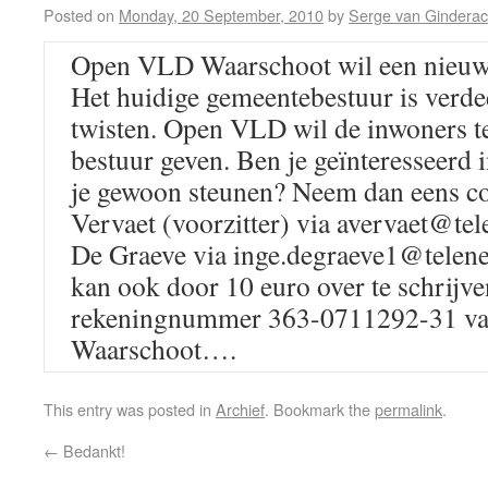
Posted on
Monday, 20 September, 2010
by
Serge van Ginderac
Open VLD Waarschoot wil een nieuwe
Het huidige gemeentebestuur is verde
twisten. Open VLD wil de inwoners te
bestuur geven. Ben je geïnteresseerd i
je gewoon steunen? Neem dan eens co
Vervaet (voorzitter) via avervaet@tel
De Graeve via inge.degraeve1@telene
kan ook door 10 euro over te schrijv
rekeningnummer 363-0711292-31 v
Waarschoot….
This entry was posted in
Archief
. Bookmark the
permalink
.
←
Bedankt!