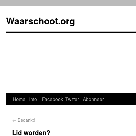
Waarschoot.org
Home
Info
Facebook
Twitter
Abonneer
←
Bedankt!
Lid worden?