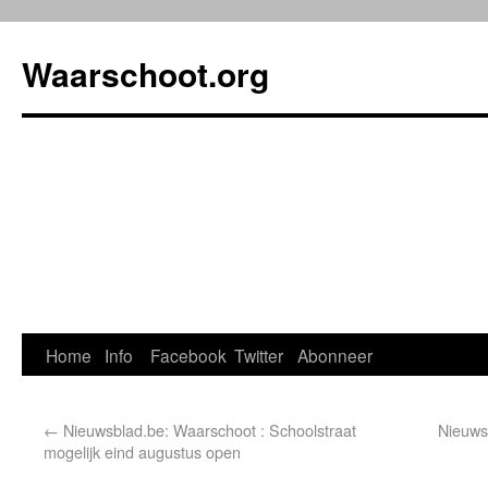
Waarschoot.org
Home
Info
Facebook
Twitter
Abonneer
←
Nieuwsblad.be: Waarschoot : Schoolstraat
Nieuws
mogelijk eind augustus open