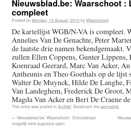
Nieuwsblad.be: Waarschoot : 
compleet
Posted on
Monday, 13 August, 2012
by
Waarschoot
De kartellijst WGB/N-VA is compleet.
Annelies Van De Genachte, Peter Marten
de laatste drie namen bekendgemaakt.
zullen Ellen Coppens, Gunter Lippens, 
Koenraad Geerard, Marc Van Acker, An
Antheunis en Theo Goethals op de lijst 
Walter De Muynck, Hilde De Langhe, Fr
Van Landeghem, Frederick De Groot, 
Magda Van Acker en Bert De Craene de 
This entry was posted in
Archief
. Bookmark the
permalink
.
←
Nieuwsblad.be: Waarschoot : Schoolstraat
Nieuws
mogelijk eind augustus open