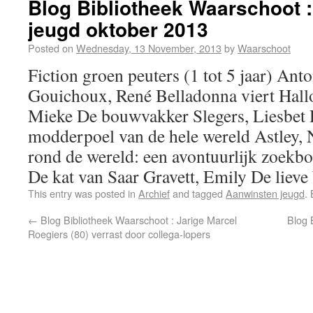
Blog Bibliotheek Waarschoot 
jeugd oktober 2013
Posted on
Wednesday, 13 November, 2013
by
Waarschoot
Fiction groen peuters (1 tot 5 jaar) Ant
Gouichoux, René Belladonna viert Hal
Mieke De bouwvakker Slegers, Liesbet 
modderpoel van de hele wereld Astley, N
rond de wereld: een avontuurlijk zoekbo
De kat van Saar Gravett, Emily De lieve
This entry was posted in
Archief
and tagged
Aanwinsten jeugd
.
←
Blog Bibliotheek Waarschoot : Jarige Marcel
Blog 
Roegiers (80) verrast door collega-lopers