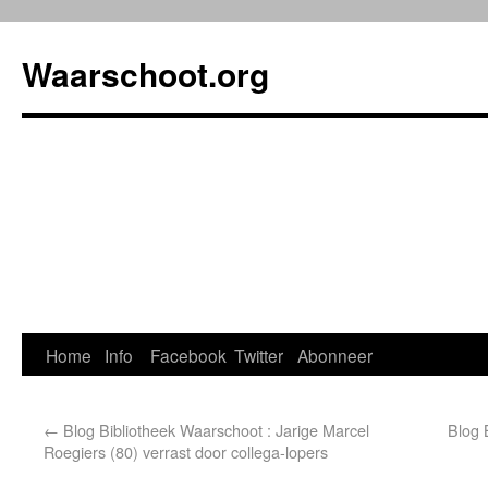
Waarschoot.org
Home
Info
Facebook
Twitter
Abonneer
←
Blog Bibliotheek Waarschoot : Jarige Marcel
Blog 
Roegiers (80) verrast door collega-lopers