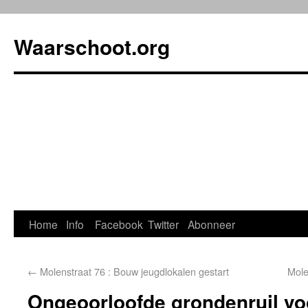
Waarschoot.org
Home
Info
Facebook
Twitter
Abonneer
←
Molenstraat 76 : Bouw jeugdlokalen gestart
Mole
Ongeoorloofde grondenruil vo