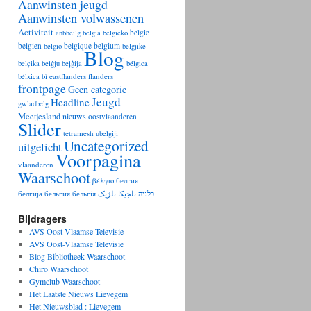
Aanwinsten jeugd
Aanwinsten volwassenen
Activiteit
belgie
anbheilg
belgia
belgicko
belgien
belgique
belgium
belgio
belgjikë
Blog
belçika
belġju
beļģija
bélgica
eastflanders
flanders
bélxica
bỉ
frontpage
Geen categorie
Jeugd
Headline
gwladbelg
Meetjesland
nieuws
oostvlaanderen
Slider
tetramesh
ubelgiji
Uncategorized
uitgelicht
Voorpagina
vlaanderen
Waarschoot
βέλγιο
белгия
белгија
бельгия
бельгія
بلژیک
بلجيكا
בלגיה
Bijdragers
AVS Oost-Vlaamse Televisie
AVS Oost-Vlaamse Televisie
Blog Bibliotheek Waarschoot
Chiro Waarschoot
Gymclub Waarschoot
Het Laatste Nieuws Lievegem
Het Nieuwsblad : Lievegem