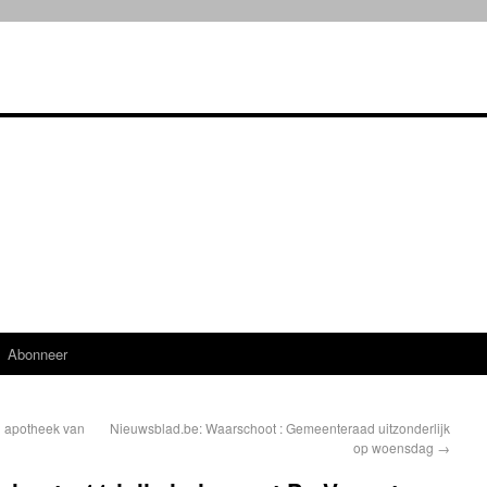
Abonneer
g apotheek van
Nieuwsblad.be: Waarschoot : Gemeenteraad uitzonderlijk
op woensdag
→