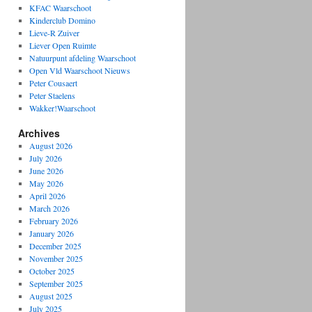
KFAC Waarschoot
Kinderclub Domino
Lieve-R Zuiver
Liever Open Ruimte
Natuurpunt afdeling Waarschoot
Open Vld Waarschoot Nieuws
Peter Cousaert
Peter Staelens
Wakker!Waarschoot
Archives
August 2026
July 2026
June 2026
May 2026
April 2026
March 2026
February 2026
January 2026
December 2025
November 2025
October 2025
September 2025
August 2025
July 2025