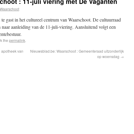
hoot : 11-juli viering met De Vaganten
Waarschoot
te gast in het cultureel centrum van Waarschoot. De cultuurraad
an naar aanleiding van de 11-juli-viering. Aansluitend volgt een
ntebestuur.
k the
permalink
.
g apotheek van
Nieuwsblad.be: Waarschoot : Gemeenteraad uitzonderlijk
op woensdag
→