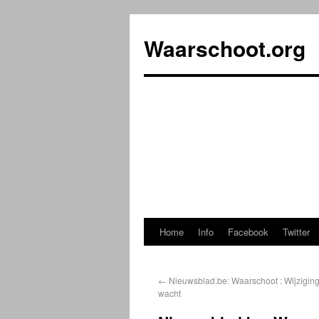
Waarschoot.org
Home
Info
Facebook
Twitter
←
Nieuwsblad.be: Waarschoot : Wijzigin
wacht